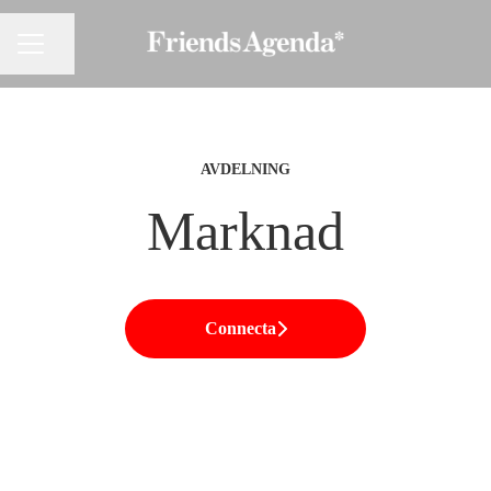
Dela sidan
KARRIÄRMENY
AVDELNING
Marknad
Connecta